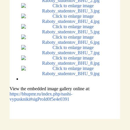
View the embedded image gallery online at:
https://bhupmr.ru/index.php/nashi-
vypuskniki#sigProId0f5e4e0391